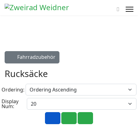
Fahrradzubehör
Rucksäcke
Ordering:
Display
Num: