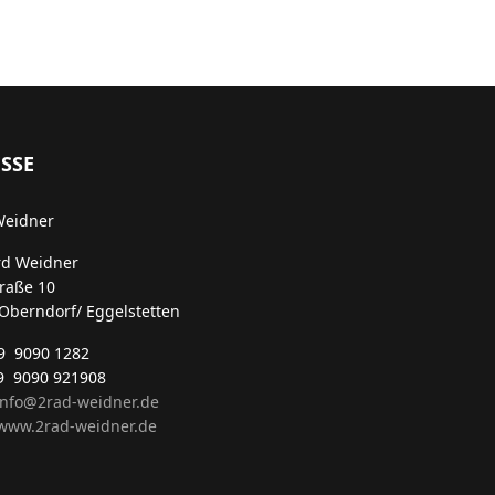
SSE
Weidner
rd Weidner
traße 10
Oberndorf/ Eggelstetten
49 9090 1282
9 9090 921908
info@2rad-weidner.de
ww.2rad-weidner.de