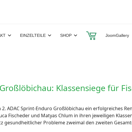
AKT
EINZELTEILE
SHOP
JoomGallery
 Großlöbichau: Klassensiege für F
 2. ADAC Sprint-Enduro Großlöbichau ein erfolgreiches R
ca Fischeder und Matyas Chlum in ihren jeweiligen Klass
otz gesundheitlicher Probleme zweimal den zweiten Gesamt