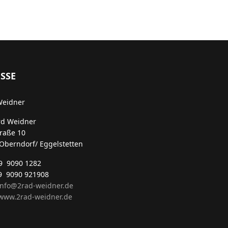
SSE
Weidner
rd Weidner
traße 10
Oberndorf/ Eggelstetten
49 9090 1282
9 9090 921908
info@2rad-weidner.de
ww.2rad-weidner.de