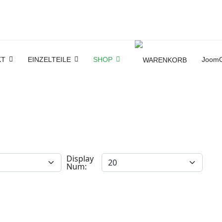
KT
EINZELTEILE
SHOP
JoomG
Display
Num: