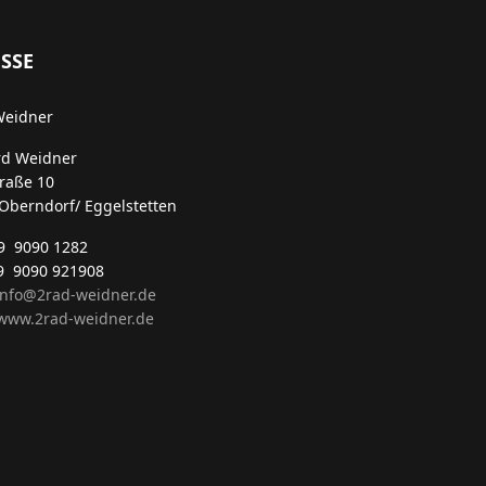
SSE
Weidner
rd Weidner
traße 10
Oberndorf/ Eggelstetten
49 9090 1282
9 9090 921908
info@2rad-weidner.de
ww.2rad-weidner.de