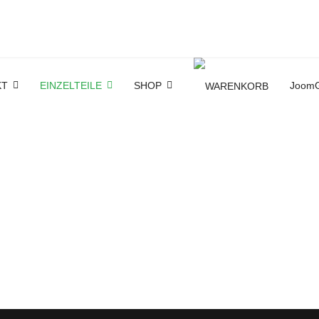
KT
EINZELTEILE
SHOP
JoomG