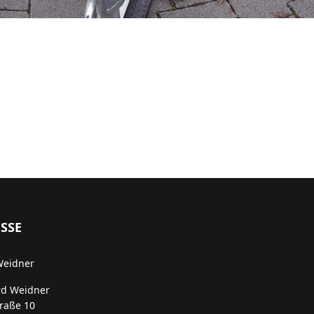
SSE
Weidner
rd Weidner
traße 10