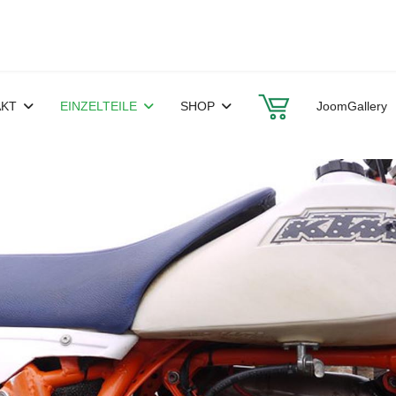
AKT
EINZELTEILE
SHOP
JoomGallery